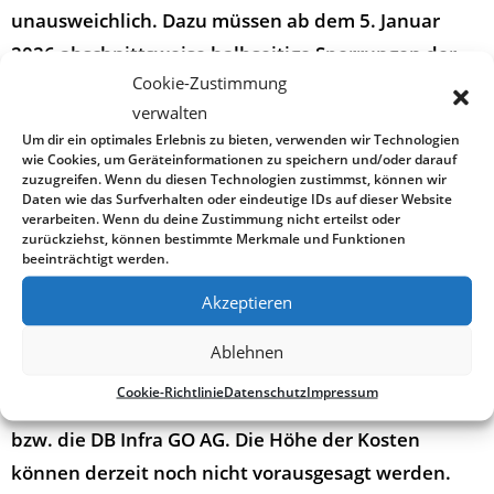
unausweichlich. Dazu müssen ab dem 5. Januar
2026 abschnittsweise halbseitige Sperrungen der
Cookie-Zustimmung
Brücke eingerichtet werden.
verwalten
Mit Hochdruck
Um dir ein optimales Erlebnis zu bieten, verwenden wir Technologien
wie Cookies, um Geräteinformationen zu speichern und/oder darauf
Sowohl die Straßenbauverwaltung als auch die
zuzugreifen. Wenn du diesen Technologien zustimmst, können wir
Daten wie das Surfverhalten oder eindeutige IDs auf dieser Website
DB InfraGO AG als Brückeneignerin arbeiten mit
verarbeiten. Wenn du deine Zustimmung nicht erteilst oder
Hochdruck an einer schnellen Reparatur: Es werden
zurückziehst, können bestimmte Merkmale und Funktionen
beeinträchtigt werden.
ab Januar Sanierungsarbeiten am Gehwegbelag
Akzeptieren
sowie Sicherungsmaßnahmen an der
Tragkonstruktion (unterhalb der Brücke) durch den
Ablehnen
Aufbau eines Gerüstes ausgeführt. Die Kosten für
Cookie-Richtlinie
Datenschutz
Impressum
die kurzfristige Sanierungsarbeiten trägt der Bund
bzw. die DB Infra GO AG. Die Höhe der Kosten
können derzeit noch nicht vorausgesagt werden.