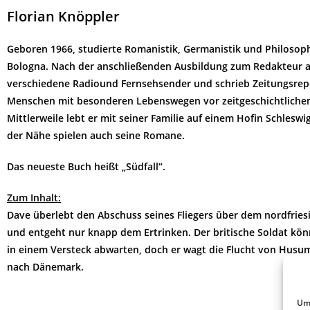
Florian Knöppler
Geboren 1966, studierte Romanistik, Germanistik und Philosop
Bologna. Nach der anschließenden Ausbildung zum Redakteur ar
verschiedene Radio­und Fernsehsender und schrieb Zeitungsrep
Menschen mit besonderen Lebenswegen vor zeitgeschichtliche
Mittlerweile lebt er mit seiner Familie auf einem Hofin Schleswig
der Nähe spielen auch seine Romane.
Das neueste Buch heißt „Südfall“.
Zum Inhalt:
Dave überlebt den Abschuss seines Fliegers über dem nordfrie
und entgeht nur knapp dem Ertrinken. Der britische Soldat kön
in einem Versteck abwarten, doch er wagt die Flucht von Husum
nach Dänemark.
Um 