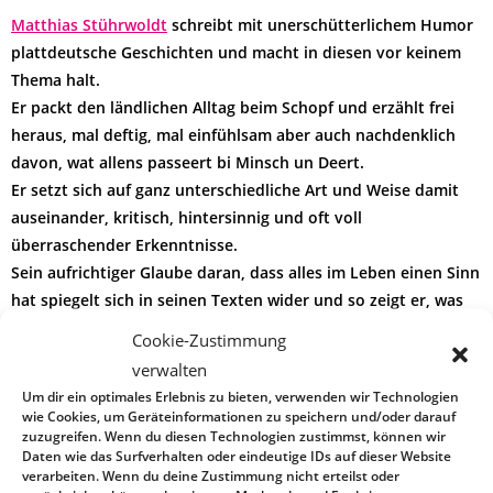
Matthias Stührwoldt
schreibt mit unerschütterlichem Humor
plattdeutsche Geschichten und macht in diesen vor keinem
Thema halt.
Er packt den ländlichen Alltag beim Schopf und erzählt frei
heraus, mal deftig, mal einfühlsam aber auch nachdenklich
davon, wat allens passeert bi Minsch un Deert.
Er setzt sich auf ganz unterschiedliche Art und Weise damit
auseinander, kritisch, hintersinnig und oft voll
überraschender Erkenntnisse.
Sein aufrichtiger Glaube daran, dass alles im Leben einen Sinn
hat spiegelt sich in seinen Texten wider und so zeigt er, was
ünnern Heven so alles möglich ist.
Cookie-Zustimmung
verwalten
Um dir ein optimales Erlebnis zu bieten, verwenden wir Technologien
wie Cookies, um Geräteinformationen zu speichern und/oder darauf
zuzugreifen. Wenn du diesen Technologien zustimmst, können wir
Daten wie das Surfverhalten oder eindeutige IDs auf dieser Website
verarbeiten. Wenn du deine Zustimmung nicht erteilst oder