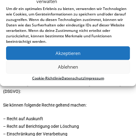
verwalten
Empfänger und den Zweck der Datenverarbeitung sowie ein Recht
Um dir ein optimales Erlebnis zu bieten, verwenden wir Technologien
auf Berichtigung, Sperrung oder Löschung dieser Daten. Hierzu sowie
wie Cookies, um Geräteinformationen zu speichern und/oder darauf
zu weiteren Fragen zum Thema
zuzugreifen. Wenn du diesen Technologien zustimmst, können wir
Daten wie das Surfverhalten oder eindeutige IDs auf dieser Website
personenbezogene Daten können Sie sich jederzeit an die folgende
verarbeiten. Wenn du deine Zustimmung nicht erteilst oder
Adresse wenden.
zurückziehst, können bestimmte Merkmale und Funktionen
beeinträchtigt werden.
Landkreis Lüneburg
Akzeptieren
Silke Röding
+49 4131 26 – 1756
Ablehnen
E-Mail senden
Cookie-Richtlinie
Datenschutz
Impressum
Information gem. Art. 13 und 14 Datenschutzgrundverordnung
(DSGVO):
Sie können folgende Rechte geltend machen:
– Recht auf Auskunft
– Recht auf Berichtigung oder Löschung
– Einschränkung der Verarbeitung