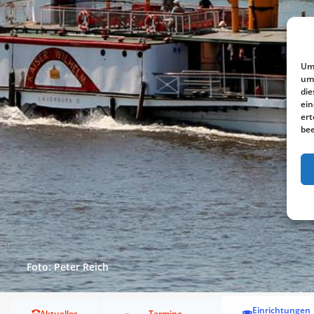
Um 
um 
die
ein
ert
bee
Foto: Peter Reich
Einrichtungen
Aktuelles
Termine