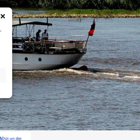
,
Düt un dat